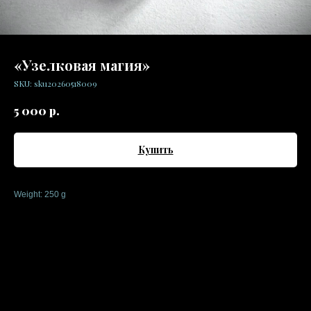
«Узелковая магия»
SKU:
sku20260518009
р.
5 000
Купить
Weight: 250 g