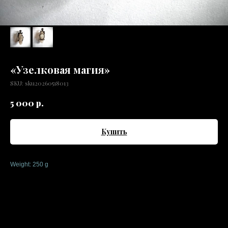
«Узелковая магия»
SKU:
sku20260518013
р.
5 000
Купить
Weight: 250 g