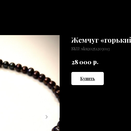
Жемчуг «горьки
SKU:
sku20251203013
р.
28 000
Купить