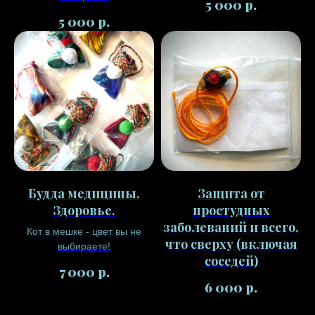
р.
5 000
р.
5 000
Будда медицины.
Защита от
Здоровье.
простудных
заболеваний и всего,
Кот в мешке - цвет вы не
что сверху (включая
выбираете!
соседей)
р.
7 000
р.
6 000