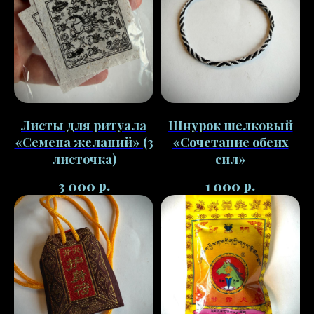
Листы для ритуала
Шнурок шелковый
«Семена желаний» (3
«Сочетание обеих
листочка)
сил»
р.
р.
3 000
1 000