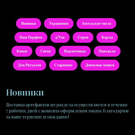
Новинки
Украшения
Ангельские числа
Наш Парфюм
д'Ухи
Спреи
Карты
Книги
Свечи
Подсвечники
Пантакли
Для Ритуалов
Старинное
Денежные мешки
Новинки
Доставка артефактов из раздела осуществляется в течение
7 рабочих дней с момента оформления заказа. Благодарим
за ваше терпение и ожидание!